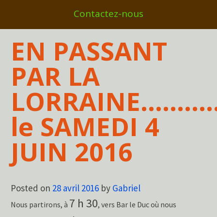
Contactez-nous
EN PASSANT
PAR LA
LORRAINE…………
le SAMEDI 4
JUIN 2016
Posted on
28 avril 2016
by
Gabriel
7 h 30
Nous partirons, à
, vers Bar le Duc où nous