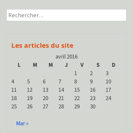
de
Rechercher :
l’article
Les articles du site
avril 2016
L
M
M
J
V
S
D
1
2
3
4
5
6
7
8
9
10
11
12
13
14
15
16
17
18
19
20
21
22
23
24
25
26
27
28
29
30
Mar »