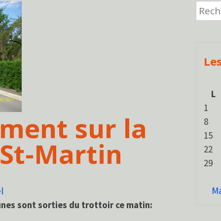
Recher
Les
L
1
ment sur la
8
15
St-Martin
22
29
Ma
l
unes sont sorties du trottoir ce matin: