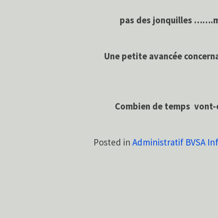
pas des jonquilles …….ma
Une petite avancée concerna
Combien de temps vont-ell
Posted in
Administratif BVSA In
Navigation
de
l’article