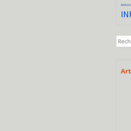
Adminis
IN
Recher
Art