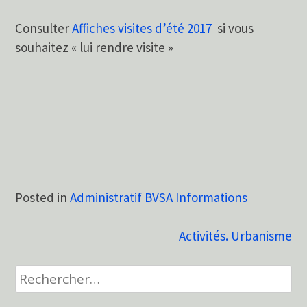
Consulter
Affiches visites d’été 2017
si vous
souhaitez « lui rendre visite »
Posted in
Administratif BVSA Informations
Navigation
Activités. Urbanisme
de
Rechercher :
l’article