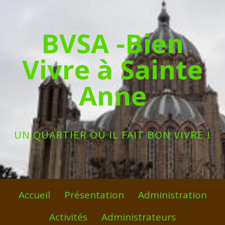
Skip
to
BVSA -Bien
content
Vivre à Sainte
Anne
UN QUARTIER OÙ IL FAIT BON VIVRE !
Primary
Accueil
Présentation
Administration
Menu
Activités
Administrateurs