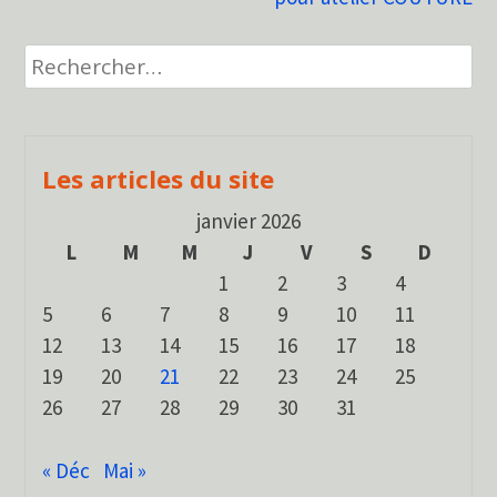
de
l’article
Rechercher :
Les articles du site
janvier 2026
L
M
M
J
V
S
D
1
2
3
4
5
6
7
8
9
10
11
12
13
14
15
16
17
18
19
20
21
22
23
24
25
26
27
28
29
30
31
« Déc
Mai »